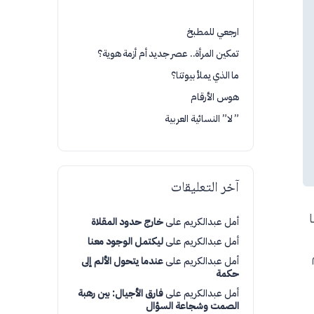
ارجعي للمطبخ
تمكين المرأة.. عصر جديد أم أزمة هوية؟
ما الذي يملأ بيوتنا؟
هوس الأرقام
” لا” النسائية العربية
آخر التعليقات
ا
أمل عبدالكريم
على
خارج حدود المقلاة
أمل عبدالكريم
على
ليكتمل الوجود معنا
أمل عبدالكريم
على
عندما يتحول الألم إلى
حكمة
أمل عبدالكريم
على
فارق الأجيال: بين رهبة
الصمت وشجاعة السؤال