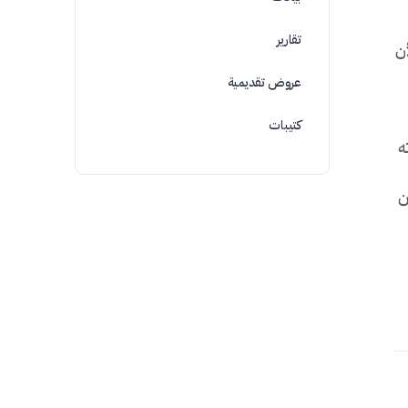
تقارير
ن
عروض تقديمية
كتيبات
ه
ن