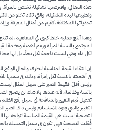
هذه المعاني، وافترضتها تشكيلة تختص بالمرأة.
وتطبيقها لهذه التشكيلة، والتي تكاد تخلو من الكثي
تحدياتها المختلفة، كقيم من أمثال المعرفة وإرادة
وهذا أنتج عملية خلط كبرى في المفاهيم، لم تنتج حل
المجتمع بالنسبة للمرأة ورغم أهمية وعظمة القي
لكل داء وهي ليست ناجعة لكل تحدٍّ، بل لها مجالاته
إن انتقاء القيمة المناسبة للظرف والحال الواقع ل
في أهميته بالنسبة لكل إمرأة، وذلك في سعيها للظ
وليس أقلّ. فقيمة الصبر على سبيل المثال ليست ه
بائسة وظالمة، لأنه عندها بلا شك لن يصبح الصب
تفعيل قيم التغيير والمنافحة في سبيل رفع الظلم
التغيير والذي يقود للاستسلام وليس ذاك الصبر الذ
التضحية ليست هي القيمة المناسبة لتواجه بها الم
فُعّلت التضحية فهي تكون في سبيل التمسك بالح