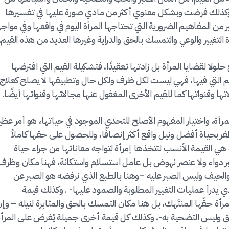
 وكذلك فرضت وبشكل معنوي أكثر من مادي صورة عليها في تفسيرها
ر من المفاهيم الضرورية التي تحتاجها المرأة اليوم في واقعها وفي مواج
 التغيير والوعي والتمسك بالحق والدراية وغيرها العديد من هذه القيم.
ولا لقضايا المرأة بل زادتها تعقيدًا، فتشكيلة القيم التي افترضها
م التي فيها، فهي ليست لكل ظرف ولكل حال وتطبيقها لا يصلح كعلاج
ا وقنواتها كما للقيم الأخرى المغفول عنها مجالاتها وقنواتها أيضًا.
لمرأة، واختيار المفهوم الأصلح للتحدي الموجود في حياتها، هو أمر عظ
فر بحياة أفضل ونيل واقع أكثر إنصافًا، وللحصول على حقها كاملاً
ي القيمة الأنسب لتتخذها إمرأة لتواجه معاناتها من جراء حياة
ر دواء ولا عنصر نهوض بل عامل استسلام واستكانة، فهنا مكان وظرف
 والحيف وليس الصبر عليه –وهنا بالطبع الذي نرفضه هو الصبر عن
ي يدرأ عمليات التغيير المطلوبة والصمود عليها- . وكذلك قيمة
رأة حقّها المنتَهك، بل هنا مكان التمسك بالحق والمثابرة لنيله – وإ
ق وليس التضحية به-، وكذلك كل قيمة أخرى جميلة يُفرض على المرأة