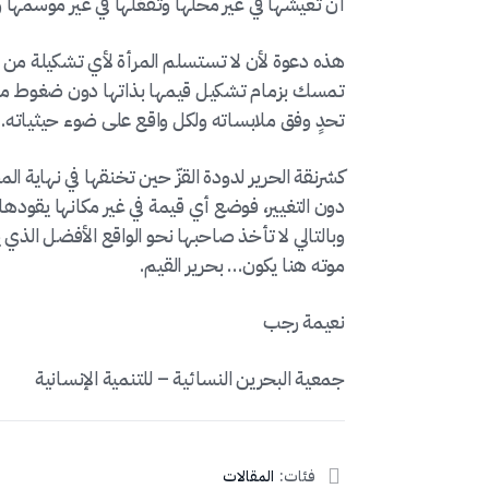
أن تعيشها في غير محلها وتفعّلها في غير موسمها
هذه دعوة لأن لا تستسلم المرأة لأي تشكيلة من ا
تمسك بزمام تشكيل قيمها بذاتها دون ضغوط مجت
تحدٍ وفق ملابساته ولكل واقع على ضوء حيثياته.
كشرنقة الحرير لدودة القزّ حين تخنقها في نهاية 
دون التغيير، فوضع أي قيمة في غير مكانها يقوده
وبالتالي لا تأخذ صاحبها نحو الواقع الأفضل الذي 
موته هنا يكون… بحرير القيم.
نعيمة رجب
جمعية البحرين النسائية – للتنمية الإنسانية
فئات:
المقالات