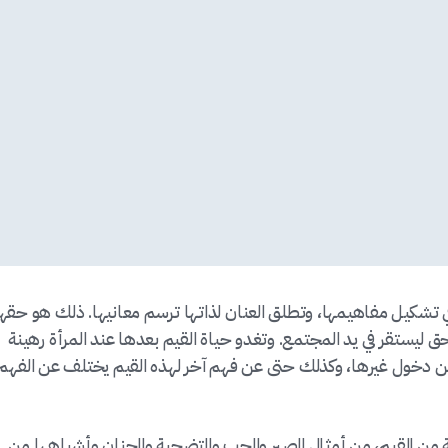
ا في تشكيل مفاهيمها، وتطلق العنان لذاتها ترسم معانيها. ذلك هو حقه
 ليستقر في يد المجتمع. وتغدو حياة القيم بعدها عند المرأة رهينة
عن دخول غيرها، وكذلك حتى عن فهم آخر لهذه القيم يختلف عن الفهم
من القيم، من أمثال الصبر والحب والتضحية والحنان وأشباهها من