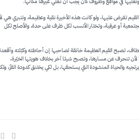
 وتعليها في مواقع وظروف كان يجب أن تعلي غيرها مكانها.
لقيم تفرض عليها، ولو كانت هذه الأخيرة نقية وعظيمة، وتنبري هي لأ
معية أو عرفية، وتختار الأنسب لكل ظرف على حدة، والأصلح لكل
المطاف، تصبح القيم العظيمة خانقة لصاحبها إن أحاطته وكبّلته وأقعدت
ا لأن تنحرف عن مسارها، وتصبح شيئا آخر بخلاف هويتها الخيّرة،
يرتجيه والحياة المنشودة التي يستحقها، بل لكي يختنق كدودة القزّ، ولك