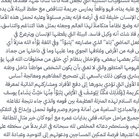
نبه للسلوكيات السلبية التي تجعل منه كائناً شاذاً عنها، فعندما يعمد
 تقع عليه يداه، فهو واقعاً يمارس جريمة تتناقض مع حفظ البيئة لأن يده
 الإنسان خليفة لله في أرضه فإنه يعتبر مسئولاً وعليه تحمل هذه الأما
انه وضع نظاماً متكاملاً لهذا العالم وجعله بمثل هذا التناغم والتناسق،
لا شك أنه وكيل فاسد. البيئة التي يقطنها الإنسان ويترعرع في
لماضي”بَاءَ” الذي مضارعه “يتبوّأ” وفي اللغة بَوَّأَه الله منزلاً أَي
عيش فيه من الأرض وغلافها الجوي وما عليها وما في داخلها من جماد
ثر بعضها ببعض، والإخلال بنظام أي خلق من مخلوقات الله فيها يؤث
 مفهومها المتطور والتي لا تعني بأن يكون الشخص مواطناً داخل وطنه
لبشري ويكون ذلك بالسعي إلى تصحيح المفاهيم ومعالجة أساس
 الأولى التي تؤدي بدورها إلى دفع الأفراد ومشاركتهم الذاتية لمعرفة
َكَذَلِكَ مَكَّنِّا لِيُوسُفَ فِي الأَرْضِ يَتَبَوَّأُ مِنْهَا حَيْثُ يَشَاء} يوسف
ف عليه السلام لهذه المنزلة العظيمة بين قومه والذي جاء نتيجة تفاعله
م والمبادئ السامية من أمانة وحزم وصبر وقوة تحمل وإبداع في التفكير
ع مراحل حياته، ففي بدايات عمره مع أبوه كان خير مثالٍ للطاعة
تهم، ونستحضر دعائه المخلص لله سبحانه في البئر بدلاً من سخطه عل
نه اعتبرها فرصة لتمكين المساجين ودعوتهم إلى التوحيد وعبادة الله