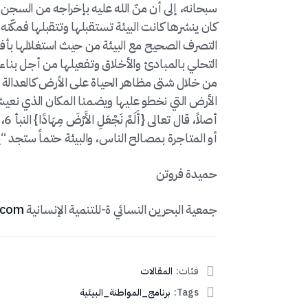
سبحانه، إلى أن منّ الله عليه بإخراجه من السجن و
كان ينشرها كانت البيئة تستقبلها وتتقبلها فمكّنه ا
التصرف الصحيح مع البيئة من حيث استغلالها بأفضل
التحلي بالمبادئ والأخلاق وتفعيلها من أجل بناء 
من خلال شتى مظاهر الحياة على الأرض كالعدالة الا
الأرض التي نخطو عليها ويضمنا المكان الذي نعيش
أص
أو المتاجرة بمصالح الناس، والبيئة حتماً ستجد “
حميدة فروتن
جمعية البحرين النسائي ة-للتنمية الإنسانية
.com
فئات:
المقالات
Tags:
برنامج_المواطنة_البيئية