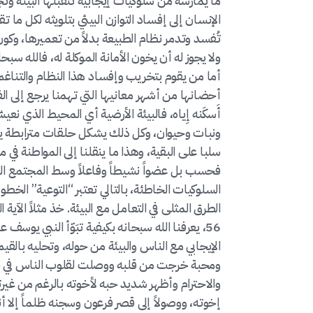
ما يمارسه من سلوكيات إيجابية تتقبلها البيئة وتج
الإنسان إلى إفساد التوازن البيئي بتلويثه لكل ما
تُفسد وتدمر نظام الطبيعة بدلاً من تعميرها، وكون
ولا يجوز له أن يخون الأمانة الموكلة له، فالله سبح
أما من يقوم بتخريب وإفساد هذا النظام والتناغم ف
أحضانها من أشهر معانيها التي تهمنا يرجع إلى الفعل ا
أَسكَنه إِياه، فالبيئة الأرضية أي المحيط الذي ن
ونبات وحيوان، وكل ذلك يشكل حلقات مترابطة يتأ
سلبا على البقية، وهذا ما ينقلنا إلى المواطنة في
فحسب بل عضواً نشيطاً وفاعلاً وسط المجتمع ا
السلوكيات الخاطئة، بالتالي تعتبر “التوعية” الخطوة
الطرق المثلى في التعامل مع البيئة. خذ مثلاً الآية الكريمة {و
56، يعرفنا الله سبحانه بكيفية تبَوّأ النبي يوس
الإيجابي مع الناس والبيئة من حوله، وتحليه بالقي
ومحبة خرجت من قلبه ووصلت لقلوب الناس في جمي
والاحترام وأظهر شديد حبه لأخوته بالرغم من غير
إخوته، ووصولاً إلى قصر فرعون وسجنه ظلماً إلا أ