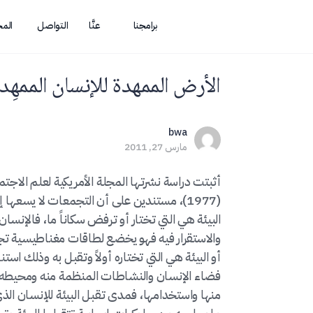
برامجنا
عنَّا
التواصل
الم
الأرض الممهدة للإنسان الممهِد
bwa
مارس 27, 2011
أثبتت دراسة نشرتها المجلة الأمريكية لعلم الاجتم
(1977)، مستندين على أن التجمعات لا يسعه
البيئة هي التي تختار أو ترفض سكاناً ما، فالإنسا
والاستقرار فيه فهو يخضع لطاقات مغناطيسية تجذبه
أو البيئة هي التي تختاره أولاً وتقبل به وذلك استن
فضاء الإنسان والنشاطات المنظمة منه ومحيطه. إ
منها واستخدامها، فمدى تقبل البيئة للإنسان ال