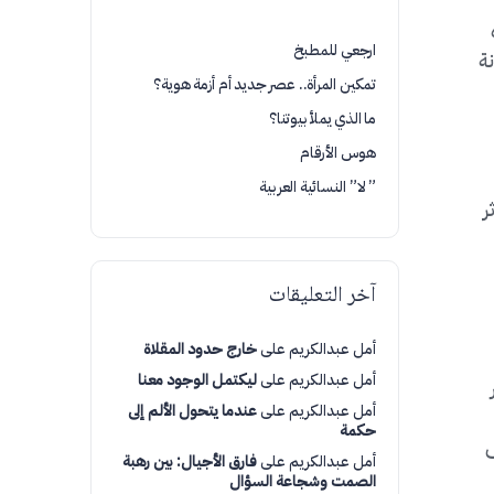
ارجعي للمطبخ
نة
تمكين المرأة.. عصر جديد أم أزمة هوية؟
ما الذي يملأ بيوتنا؟
هوس الأرقام
” لا” النسائية العربية
ر
آخر التعليقات
أمل عبدالكريم
على
خارج حدود المقلاة
أمل عبدالكريم
على
ليكتمل الوجود معنا
أمل عبدالكريم
على
عندما يتحول الألم إلى
حكمة
ى
أمل عبدالكريم
على
فارق الأجيال: بين رهبة
الصمت وشجاعة السؤال