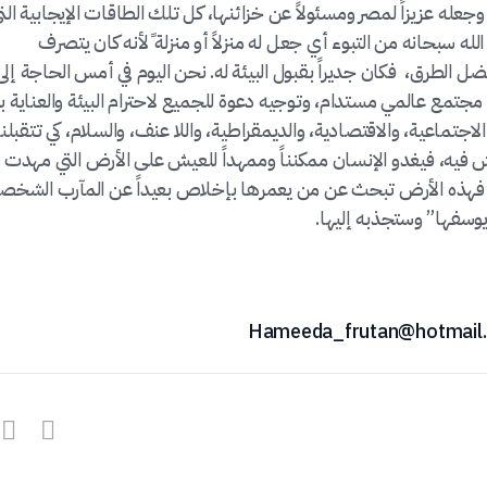
جعله عزيزاً لمصر ومسئولاً عن خزائنها، كل تلك الطاقات الإيجابية الت
لله سبحانه من التبوء أي جعل له منزلاً أو منزلة ًلأنه كان يتصرف
 الطرق، فكان جديراً بقبول البيئة له. نحن اليوم في أمس الحاجة إلى
مجتمع عالمي مستدام، وتوجيه دعوة للجميع لاحترام البيئة والعناية ب
جتماعية، والاقتصادية، والديمقراطية، واللا عنف، والسلام، كي تتقبلنا
 فيه، فيغدو الإنسان ممكنناً وممهداً للعيش على الأرض التي مهدت ل
لاً، قال تعالى {أَلَمْ نَجْعَلِ الأَرْضَ مِهَادًا} النبأ 6، فهذه الأرض تبحث عن من يعمرها بإخلاص بعيداً عن المآرب الش
يوسفها” وستجذبه إليها.
Hameeda_frutan@hotmail