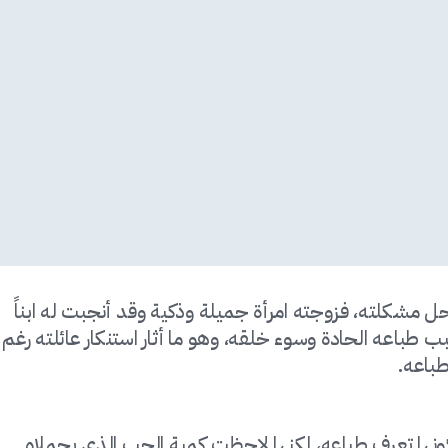
 مشكلته، فزوجته امرأة جميلة وذكية وقد أنجبت له ابناً
بب طباعه الحادة وسوء خلقه، وهو ما أثار استنكار عائلته رغم
باعه.
ونها تعرف طباعه، لكنها لاحظت كمية الحب الذي يحملاه