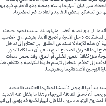
فاظ على كيان أسرتهما بسلام ومحبة وهو الاحترام، فهو يرى
نها من تمسّكها ببعض التقاليد والعادات غير الحضارية.
ا أنه ما زال يرى نفسه أفضل منها وذلك بسبب تحيزه لطبقته
 المشكلات داخل الأسرة، وأصبح الأبناء يعيشون في خضمها.
 أن هذه الأزمة لا تستدعي الطلاق، بل تحتاج إلى تدخل
ضح لهما الطريق الصحيح الذي ينبغي أن يسلكاه لتجاوز
ة تعزز ثقافة التمييز القبلي أو العرقي، وقد تحمل سمات
وقت إلى تفاقم التحامل لترسم طريقاً للكراهية والانتقام، هذا
ارة الزوجين لأصدقائهما ومعارفهما.
ة يبدأ بها الزوجان تأسيسًا لحياتهما العائلية، فالمحبة
م يجب أن تسبق العلاقة الزوجية، وهذا ما يغفل عنه العديد
لمشروع الإرتباط بالزوج، لذا فإن انهيار الأسرة قد يؤدي إلى انهيا