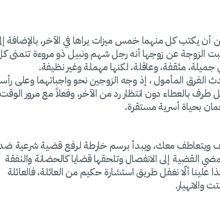
أن يكتب كل منهما خمس ميزات يراها في الآخر، بالإضافة إل
تبت الزوجة عن زوجها أنه رجل شهم ونبيل ذو مروءة تتمنى كل
ي جميلة، مثقفة، وعاقلة، لكنها مهملة وغير نظيفة.
 الفرق المأمول ، إذ وجه الزوجين نحو واجباتهما وعلى رأسه
 طرف بالعطاء دون انتظار رد من الآخر، وفعلاً مع مرور الوقت
مان بحياة أسرية مستقرة.
يقف ويتعاطف معك، ويبدأ برسم خارطة لرفع قضية شرعية ضد
تمضي القضية إلى الانفصال وتلحقها قضايا كالحضانة والنفقة
ا علينا ألّا نغفل طريق استشارة حكيم من العائلة، فالعائلة
والانهيار.