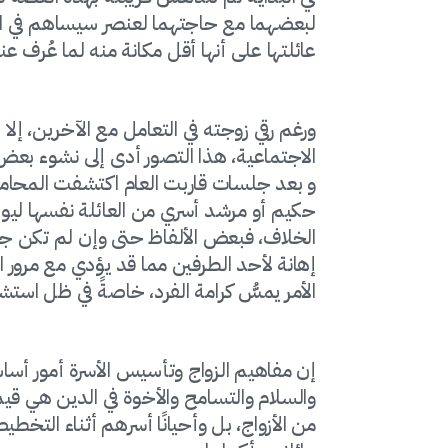
لبعضهما مع حاجتهما لعنصر سيساهم في الح
عائلتها على أنها أقل مكانة منه لما عُرف ع
ورغم رقي زوجته في التعامل مع الآخرين، إل
الاجتماعية، هذا التصور أدى إلى نشوء بعض
و بعد جلسات قاربت العام اكتشفت المحامية
حكيم أو مرشد أسري من العائلة نفسها ليو
الخلاف، فبعض الألفاظ حتى وإن لم تكن جارح
إهانة لأحد الطرفين مما قد يؤدي مع مرور ال
الأمر يمسُّ كرامة الفرد، خاصةً في ظل استش
إن مفاهيم الزواج وتأسيس الأسرة أمور أساسي
والسلام والتسامح والأخوة في الدين هي قي
من الأزواج، بل وأحيانًا أسرهم أثناء التخطيط 