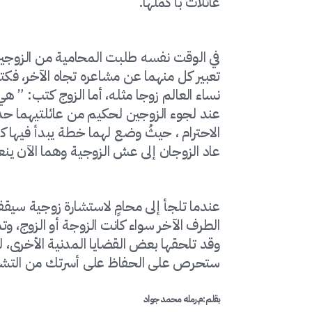
عائلات بأكملها.
في الوقت نفسه طلبت المحامية من الزوجين 
تعبير كل منهما عن مشاعره تجاه الآخر، فك
نساء العالم زوجا مثله، أما الزوج كتب: ” ه
عند لجوء الزوجين لحكيم من عائلتيهما حدث
الاحترام ، حيثُ وضع لهما خطة يبدأ فيها كل
عاد الزوجان إلى عش الزوجية وهما الآن ينع
عندما تلجأ إلى محامٍ لاستشارة زوجية س
الطرف الآخر سواء كانت الزوجة أو الزوج، و
وقد تلحقها بعض القضايا المدنية الأخرى، لذ
ستحرص على الحفاظ على أسرتك من التشتت 
بقلم:م.رمله محمد جواد