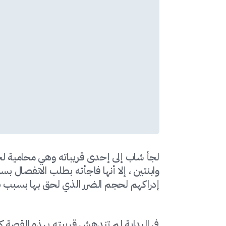
لجأ شاب إلى إحدى قريباته وهي محامية لحل
وابنتين ، إلا أنها فاجأته بطلب الانفصال بس
إدراكهم لحجم الضرر الذي لحق بها بسبب ط
في البداية لم تندهش قريبته بهذه القصة ك