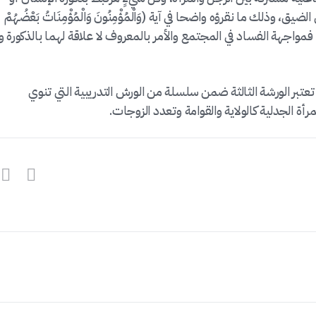
ذلك ما نقرؤه واضحا في آية (وَالْمُؤْمِنُونَ وَالْمُؤْمِنَاتُ بَعْضُهُمْ
َنِ الْمُنْكَرِ) فمواجهة الفساد في المجتمع والأمر بالمعروف لا علاقة لهما بالذكورة و
 ) تعتبر الورشة الثالثة ضمن سلسلة من الورش التدريبية التي تنوي
أة الجدلية كالولاية والقوامة وتعدد الزوجات.