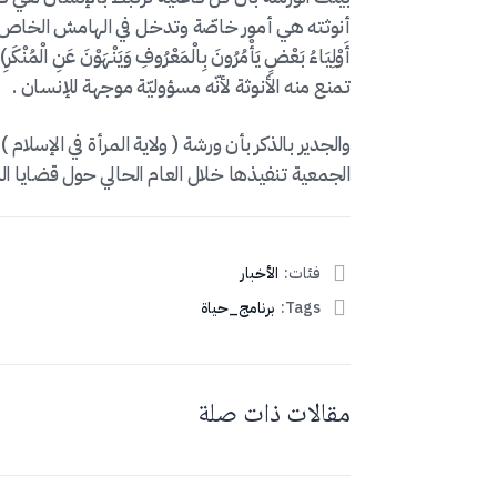
أنوثته هي أمور خاصّة وتدخل في الهامش الخاص الضيق، و
أَوْلِيَاءُ بَعْضٍ يَأْمُرُونَ بِالْمَعْرُوفِ وَيَنْهَوْنَ ع
تمنع منه الأنوثة لأنّه مسؤوليّة موجهة للإنسان .
والجدير بالذكر بأن ورشة ( ولاية المرأة في الإسلام
الجمعية تنفيذها خلال العام الحالي حول قضايا المر
فئات:
الأخبار
Tags:
برنامج_حياة
مقالات ذات صلة