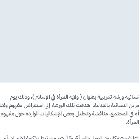
سائية ورشة تدريبية بعنوان ( ولاية المرأة في الإسلام )، وذلك يوم
20م في مقر جمعية البحرين النسائية بالعدلية. هدفت تلك الورشة إلى استعراض مفهوم ولاي
 المرأة في المجتمع، مناقشة وتحليل بعض الإشكاليات الواردة حول مفهوم
لمرأة.
علية مشتركة بين الرجل والمرأة، وكلّ شيءٍ مرتبط بذكورة الإنسان أو