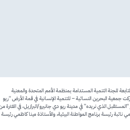
تابعة للجنة التنمية المستدامة بمنظمة الأمم المتحدة والمعنية
 جمعية البحرين النسائية – للتنمية الإنسانية في قمة الأرض “ريو
“المستقبل الذي نريده” في مدينة ريو دي جانيرو/البرازيل، في الفترة من
ة مهناز كاظمي نائبة رئيسة برنامج المواطنة البيئية، والأستاذة مينا كاظمي رئيسة