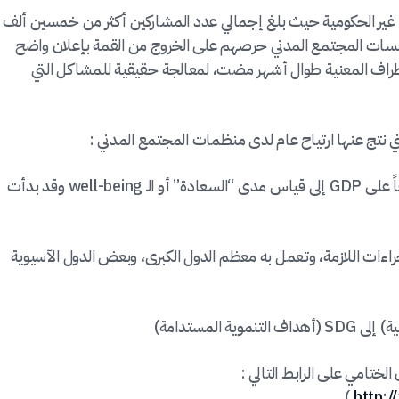
غير الحكومية حيث بلغ إجمالي عدد المشاركين أكثر من خمسين ألف
سات المجتمع المدني حرصهم على الخروج من القمة بإعلان واضح
راف المعنية طوال أشهر مضت، لمعالجة حقيقية للمشاكل التي
تي نتج عنها ارتياح عام لدى منظمات المجتمع المدني :
– تغيير قياس التنمية في الدولة والذي اعتمد سابقاً على GDP إلى قياس مدى “السعادة” أو الـ well-being وقد بدأت
كوارث واتخاذ الإجراءات اللازمة، وتعمل به معظم الدول الكبرى، وبعض الدول الآسيوية
لختامي على الرابط التالي :
)
http: