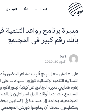
برامجنا
عنَّا
التواصل
مديرة برنامج روافد التنمية
بأنك رقم كبير في المجتمع
bwa
أكتوبر 30, 2010
على هامش حفل بهيج ألهب مشاعر الحضور وأدمع عي
النسائية للتنمية الإنسانية لتوزيع الشهادات على 
زهرة هدايتي مديرة البرنامج عن كيفية تبلور فكرة ر
المجتمع خصوصا أولئك اللاتي انخراطهن في العم
المجتمعية، بحاجة إلى مساندة في إكسابهن ببعض ا
يستطيعون بعدها أن يمارسوا دورهن المجتمع