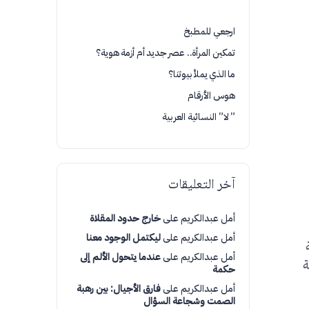
ارجعي للمطبخ
تمكين المرأة.. عصر جديد أم أزمة هوية؟
ما الذي يملأ بيوتنا؟
هوس الأرقام
” لا” النسائية العربية
آخر التعليقات
أمل عبدالكريم
على
خارج حدود المقلاة
أمل عبدالكريم
على
ليكتمل الوجود معنا
أمل عبدالكريم
على
عندما يتحول الألم إلى
ة
حكمة
أمل عبدالكريم
على
فارق الأجيال: بين رهبة
الصمت وشجاعة السؤال