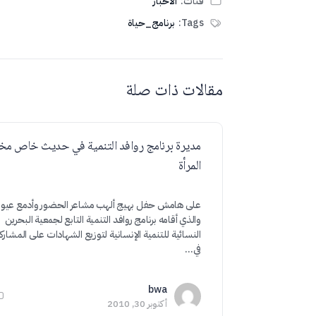
فئات:
الأخبار
Tags:
برنامج_حياة
مقالات ذات صلة
مديرة برنامج روافد التنمية في حديث خاص مخ
المرأة
على هامش حفل بهيج ألهب مشاعر الحضور وأدمع عيو
والذي أقامه برنامج روافد التنمية التابع لجمعية البحرين
النسائية للتنمية الإنسانية لتوزيع الشهادات على المشار
في…
bwa
أكتوبر 30, 2010