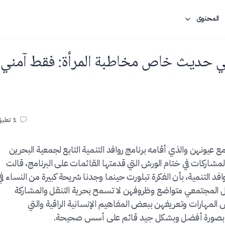
المحتوى
 في حديث خاص مخاطبة المرأة: فقط آمني
1
تعلي
ونهن والذي أقامه برنامج روافد التنمية التابع لجمعية البحرين
المشاركات في ختام الورش التي قدمتها القائمات على البرنامج، قالت
وافد التنمية، بأن الفكرة تبلورت حينما وجدنا شريحة كبيرة من النساء في
ل المجتمعي متواضع وظروفهن لا تسمح بحرية التنقل والمشاركة
لمهارات وتعريفهن ببعض المفاهيم الإنسانية الراقية والتي
ي بصورة أفضل وبشكل جيد قائم على أسس صحيحة.