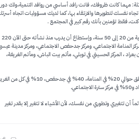
ة: مهما كانت ظروفك، فانت رافد أساسي من روافد التنمية،ولك دور
جاه نفسك لتطويرها والارتقاء بها، كما لديك مسؤوليات اتجاه أسرت
نت، فقط تؤمنين بأنك رقم كبير في المجتمع .
يذكر أن برنامج روافد التنمية يستهدف الفئة العمرية من 20 إلى 50 سنة، وإستطاع أن يدرب منذ نشأته حتى الآن 220
ز المنامة الاجتماعي، ومركز جدحفص الاجتماعي، ومركز مدينة عيسى
بعراد ، المركز الحسيني في توبلي، مأتم بيت الباش، ومأتم الغريفة،
وبلغت نسبة المشاركات في البرنامج حسب المناطق حوالي 20% في المنامة، 40% في جدحفص، 10% في كل
ماعي.
ئماً أن تتغيري وتطوري من نفسك، لأن الأشياء لا تتغير إلا بقدر تغير