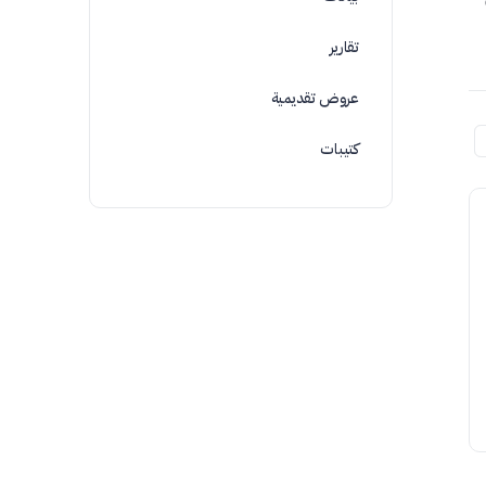
تقارير
عروض تقديمية
كتيبات
غياب السلام في “دار السلام”.. نحو واقع جديد
للعلاقات الزوجية..
بداية النهاية ” تزوجيه يا ابنتي، فالستر تنشده كل أم لابنتها،
وماذا تريدين أكثر من ذلك؟ شاب مقتدر، تظهر عليه ملامح
الهيبة والوقار، ستهنئين معه…
bwa
1
سبتمبر 12, 2014