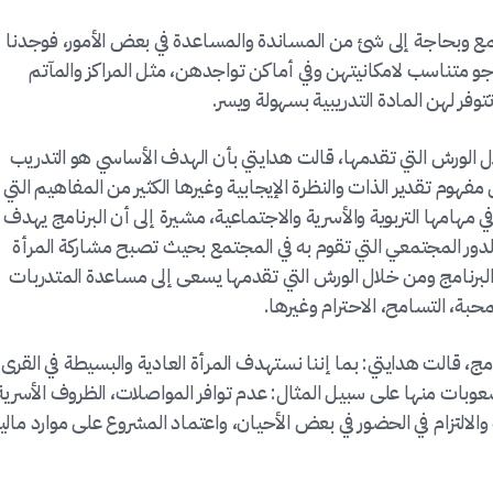
مع وبحاجة إلى شئ من المساندة والمساعدة في بعض الأمور، فوجدنا
 جو متناسب لامكانيتهن وفي أماكن تواجدهن، مثل المراكز والمآتم
وفر لهن المادة التدريبية بسهولة ويسر.
 الورش التي تقدمها، قالت هدايتي بأن الهدف الأساسي هو التدريب
هوم تقدير الذات والنظرة الإيجابية وغيرها الكثير من المفاهيم التي
ي مهامها التربوية والأسرية والاجتماعية، مشيرة إلى أن البرنامج يهدف
 الدور المجتمعي التي تقوم به في المجتمع بحيث تصبح مشاركة المرأة
برنامج ومن خلال الورش التي تقدمها يسعى إلى مساعدة المتدربات
لمحبة، التسامح، الاحترام وغيرها.
مج، قالت هدايتي: بما إننا نستهدف المرأة العادية والبسيطة في القرى
بات منها على سبيل المثال: عدم توافر المواصلات، الظروف الأسرية
لالتزام في الحضور في بعض الأحيان، واعتماد المشروع على موارد مالي