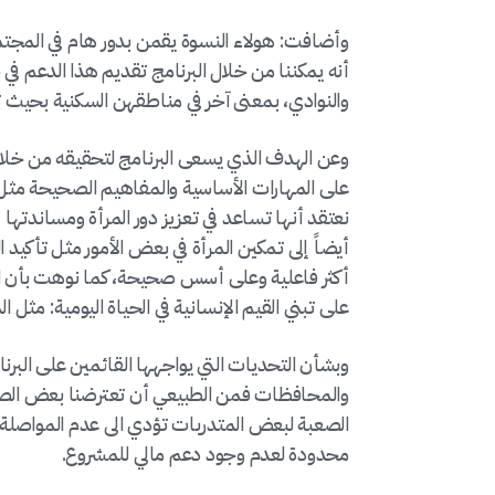
وأضافت: هولاء النسوة يقمن بدور هام في المجت
أنه يمكننا من خلال البرنامج تقديم هذا الدعم في
والنوادي، بمعنى آخر في مناطقهن السكنية بحيث تت
وعن الهدف الذي يسعى البرنامج لتحقيقه من خلال
على المهارات الأساسية والمفاهيم الصحيحة مثل مف
نعتقد أنها تساعد في تعزيز دور المرأة ومساندتها ف
أيضاً إلى تمكين المرأة في بعض الأمور مثل تأكيد
أكثر فاعلية وعلى أسس صحيحة، كما نوهت بأن ال
على تبني القيم الإنسانية في الحياة اليومية: مثل ا
وبشأن التحديات التي يواجهها القائمين على البرنا
والمحافظات فمن الطبيعي أن تعترضنا بعض الصعو
الصعبة لبعض المتدربات تؤدي الى عدم المواصلة وا
محدودة لعدم وجود دعم مالي للمشروع.