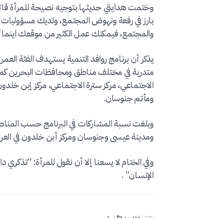
وختمت هدايتي حديثها بتوجيه نصيحة للمرأة قائل
بارز في رفعة ونهوض المجتمع، ولديك مسؤوليات ت
والمجتمع، فيمكنك عمل الكثير من موقعك اينما ك
متدربة في مختلف مناطق ومحافظات البحرين كمرك
الاجتماعي، مركز سترة الاجتماعي، مركز إبن خلدون 
ومأتم جنوسان.
ومدينة عيسى وجنوسان ومركز أبن خلدون في العراد و50% في مركز سترة الاجت
وفي الختام لا يسعنا إلا أن نقول للمرأة: “تذكري دا
الإنسان” .