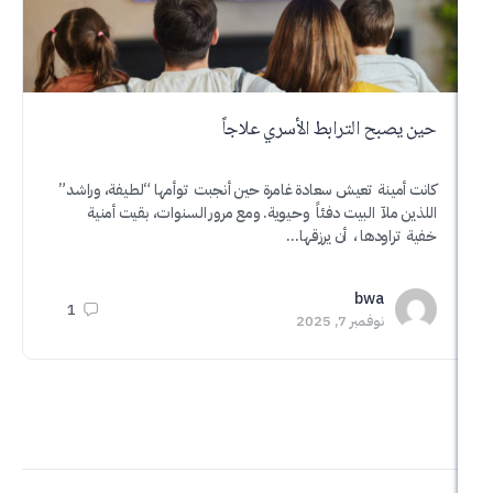
بح الترابط الأسري علاجاً
محاضرة ل
مينة تعيش سعادة غامرة حين أنجبت توأمها “لطيفة، وراشد”
“القيادة ال
ملآ البيت دفئاً وحيوية. ومع مرور السنوات، بقيت أمنية
لمركز أحمد
اودها ، أن يرزقها…
الإنسانية ب
a
bwa
1
نوفمبر 7, 2025
مايو