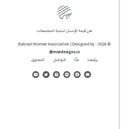
نعزز قيمة الإنسان لتنمية المجتمعات
@moedesigns.io
برامجنا
عنَّا
التواصل
المحتوى