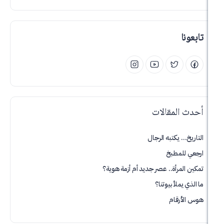
لمقالات
يكتبه الرجال
لمطبخ
رأة.. عصر جديد أم أزمة هوية؟
لأ بيوتنا؟
قام