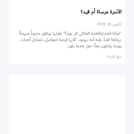
الأسرة مرساة أم قيد؟
أكتوبر 25, 2025
“لماذا العشاء/الغداء العائلي كل يوم؟” يقولها مراهق متنهّداً منهمكاً
بهاتفه! فتردّ عليه أمه بهدوء: “لأنها فرصة لنتواصل، لنتبادل أحداث
يومنا، ولنكون معاً، حتى عندما يكون
تابع القراءة