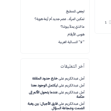
ارجعي للمطبخ
تمكين المرأة.. عصر جديد أم أزمة هوية؟
1
ما الذي يملأ بيوتنا؟
هوس الأرقام
” لا” النسائية العربية
آخر التعليقات
أمل عبدالكريم
على
خارج حدود المقلاة
أمل عبدالكريم
على
ليكتمل الوجود معنا
أمل عبدالكريم
على
عندما يتحول الألم إلى
حكمة
أمل عبدالكريم
على
فارق الأجيال: بين رهبة
الصمت وشجاعة السؤال