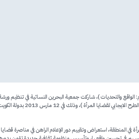
م: الواقع والتحديات )، شاركت جمعية البحرين النسائية في تنظيم ورشة
تدريبية للإعلاميات المشاركات في الملتقى حول ( الطرح الايجابي لقضايا المرأة )، وذلك في 12 مارس 2013 بدول
رأة في المنطقة، استعراض وتقييم دور الإعلام الراهن في مناصرة قضايا
يث يسهم في تحسين واقعها، وتأسيس منظومة ثقافية جديدة تؤمن بدوره