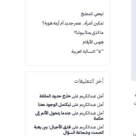
ارجعي للمطبخ
تمكين المرأة.. عصر جديد أم أزمة هوية؟
ما الذي يملأ بيوتنا؟
هوس الأرقام
” لا” النسائية العربية
آخر التعليقات
أمل عبدالكريم
على
خارج حدود المقلاة
ة الكويت
أمل عبدالكريم
على
ليكتمل الوجود معنا
أمل عبدالكريم
على
عندما يتحول الألم إلى
حكمة
أمل عبدالكريم
على
فارق الأجيال: بين رهبة
الصمت وشجاعة السؤال
ا