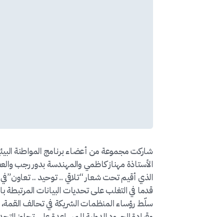
شاركت مجموعة من أعضاء برنامج المواطنة البيئية ا
الأستاذة مهناز كاظمي والمهندسة بدور رجب وال
قدما في التغلب على تحديات البيانات المرتبطة با
سلّط رؤساء المنظمات الشريكة في تحالف القمة، ا
وقيادة الجهود الدولية للمساعدة على تجاوز التحدي