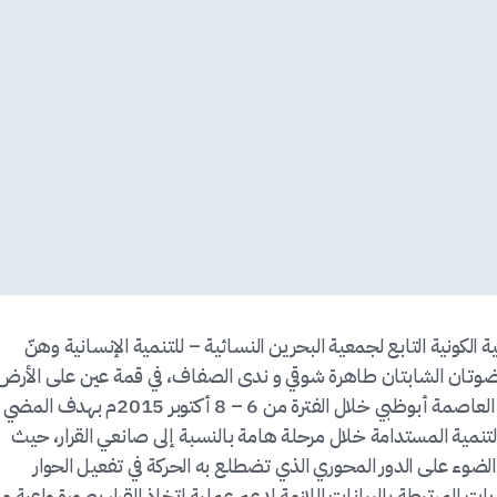
لكونية التابع لجمعية البحرين النسائية – للتنمية الإنسانية وهنّ
عضوتان الشابتان طاهرة شوقي و ندى الصفاف، في قمة عين على الأرض
الذي أقيم تحت شعار “تلاقي .. توحيد .. تعاون”في العاصمة أبوظبي خلال الفترة من 6 – 8 أكتوبر 2015م بهدف المضي
لتنمية المستدامة خلال مرحلة هامة بالنسبة إلى صانعي القرار، حيث
لضوء على الدور المحوري الذي تضطلع به الحركة في تفعيل الحوار
ات المرتبطة بالبيانات اللازمة لدعم عملية اتخاذ القرار بصورة واعية م