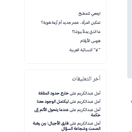
ارجعي للمطبخ
تمكين المرأة.. عصر جديد أم أزمة هوية؟
ما الذي يملأ بيوتنا؟
هوس الأرقام
” لا” النسائية العربية
آخر التعليقات
أمل عبدالكريم
على
خارج حدود المقلاة
أمل عبدالكريم
على
ليكتمل الوجود معنا
أمل عبدالكريم
على
عندما يتحول الألم إلى
حكمة
أمل عبدالكريم
على
فارق الأجيال: بين رهبة
الصمت وشجاعة السؤال
ن