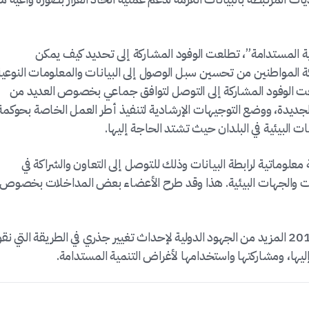
ة المستدامة”، تطلعت الوفود المشاركة إلى تحديد كيف يمكن
 المواطنين من تحسين سبل الوصول إلى البيانات والمعلومات النوعية
سعت الوفود المشاركة إلى التوصل لتوافق جماعي بخصوص العديد من
الجديدة، ووضع التوجيهات الإرشادية لتنفيذ أطر العمل الخاصة بحوكمة
ات البيئية في البلدان حيث تشتد الحاجة إليها.
وماتية لرابطة البيانات وذلك للتوصل إلى التعاون والشراكة في
ت والجهات البيئية. هذا وقد طرح الأعضاء بعض المداخلات بخصوص
ويتوقع تحالف “عين على الأرض”أن تحفز قمة 2015 المزيد من الجهود الدولية لإحداث تغيير جذري في الطريقة التي ن
ليها، ومشاركتها واستخدامها لأغراض التنمية المستدامة.