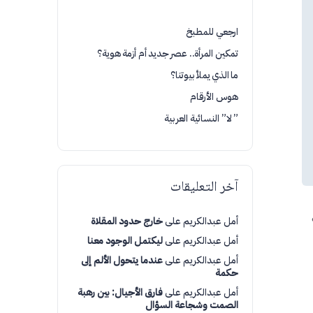
ارجعي للمطبخ
تمكين المرأة.. عصر جديد أم أزمة هوية؟
ما الذي يملأ بيوتنا؟
هوس الأرقام
” لا” النسائية العربية
آخر التعليقات
أمل عبدالكريم
على
خارج حدود المقلاة
أمل عبدالكريم
على
ليكتمل الوجود معنا
أمل عبدالكريم
على
عندما يتحول الألم إلى
حكمة
أمل عبدالكريم
على
فارق الأجيال: بين رهبة
الصمت وشجاعة السؤال