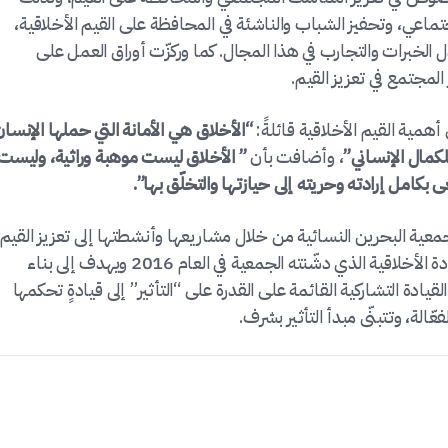
جتماعي، وتحفيز الشباب والناشئة في المحافظة على القيم الأخلاقية،
ل الخبرات والتجارب في هذا المجال. كما وركزّت أوراق العمل على
لمجتمع في تعزيز القيم.
همية القيم الأخلاقية قائلةً:
“الأخلاق هي الأمانة التي حملها الإنسان
كمال الإنساني”
، وأضافت بأن
” الأخلاق ليست موهبة وراثية، وليست
 بكامل إرادته وحريته إلى حيازتها والتخلّق بها”.
عية البحرين النسائية من خلال مشاريعها وأنشطتها إلى تعزيز القيم
الأخلاقية ونشرها في المجتمع، ومنها مشروع القيادة الأخلاقية الذي دشّنته الجمعية في العام 2016 ويهدف إلى بناء
لقيادة التشاركية القائمة على القدرة على “التأثير” إلى قيادةٍ تحكمها
ّالة، وتتبنّى مبدأ التأثير بشرف.