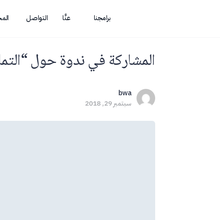
برامجنا
عنَّا
التواصل
الم
المشاركة في ندوة حول “التما
bwa
سبتمبر 29, 2018