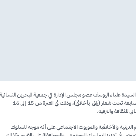
السيدة علياء اليوسف عضو مجلس الإدارة في جمعية البحرين النسائية
– للتنمية الإنسانية في ندوة “التماسك الأسري” السابعة تحت شعار (راق بأخلاقي)، وذلك في الفترة من 15 إلى 16
الدينية والأخلاقية والموروث الاجتماعي على أنه موجه للسلوك
الخصوص في تعزيز التماسك المجتمعي والمحافظة على القيم، وكذلك