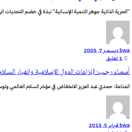
“الحرية الذاتية جوهر التنمية الإنسانية” نبذة في خضم التحديات ال
bwa
ديسمبر 7, 2005
1
تعليق
أسمـاء رجـب: (نزاعات الدول الإسلامية وانهيار السـل
المنامة: حمدي عبد العزيز الانخفاض في مؤشر السلام العالمي وتوسع
bwa
فبراير 5, 2015