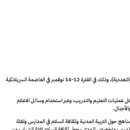
شاركت نائب رئيسة الجمعية الدكتورة وجيهة البحارنة في المنتدى السنوي الخامس حول (منع التطرف من خلال تعزيز الحقوق والسلام والتعددية)، وذلك في الفترة 12-14 نوفمبر في العاصمة السريلانكية
ل عمليات التعليم والتدريب، وعبر استخدام وسائل الاعلام
لأجيال.
اهج حول التربية المدنية وثقافة السلام في المدارس ولفئة
ل تدريب متخصص للمدرّب حول ثقافة السلام لفئة الشباب من