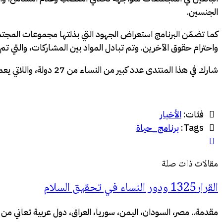
الجنسين.
كما تضمّن البرنامج استعراض الجهود التي بذلتها مجموعات المجتمع 
واحترام حقوق الآخرين. وتم تبادل المواد بين المشاركات، والتي تم ت
شارك في هذا المنتدى عدد كبير من النساء من 27 دولة، واللاتي يعملن في مجال تعزيز حقوق المرأة والسلام ممن لهنَّ جهود وقدرة على إحداث التغيير في مجتمعاتهنَّ.
فئات:
الأخبار
Tags:
برنامج_حياة
مقالات ذات صلة
القرار1325 ودور النساء في تحقيق السلام
مقدمة.. مصر، السودان، اليمن، سوريا، العراق، دول عربية تعاني من نك