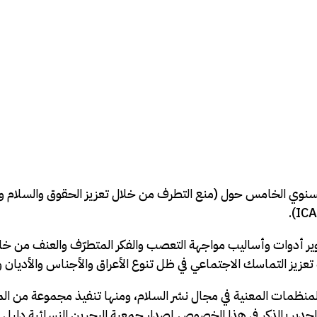
وير أدوات وأساليب مواجهة التعصب والفكر المتطرّف والعنف من خلا
عزيز التماسك الاجتماعي في ظل تنوع الأعراق والأجناس والأديان وا
المنظمات المعنية في مجال نشر السلام، ومنها تنفيذ مجموعة من المن
لجدير بالذكر في هذا الخصوص إصدار جمعية البحرين النسائية دلي