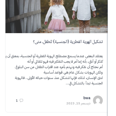
الهوية الفطرية (الجنسية) للطفل، متى؟
عاملات ال
البعض عندما يسمع مصطلح الهوية الفطرية أو الجنسية، بمعنى أن يتعرف الطفل على هو
اعتاد النا
أنثى، بأنه إما أمر لا يجب التفكير فيه فهو تلقائي أو أنه
للنادل أو ا
اج أن نفكر فيه ونهتم بأمره عند اقتراب الطفل من سن البلوغ.
النظافة في 
لهويات بشكل عام هي قواعد أساسية
نسان، لذلك فإنها تتشكل منذ سنوات حياته الأولى.. فالهوية
a
ة تبدأ بالتشكل في…
مايو
bwa
1
ديسمبر 15, 2023