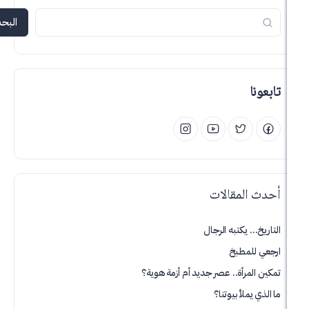
البحث
لمقالات
يكتبه الرجال
لمطبخ
رأة.. عصر جديد أم أزمة هوية؟
لأ بيوتنا؟