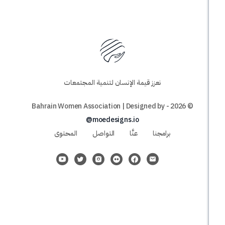
نعزز قيمة الإنسان لتنمية المجتمعات
@moedesigns.io
برامجنا
عنَّا
التواصل
المحتوى