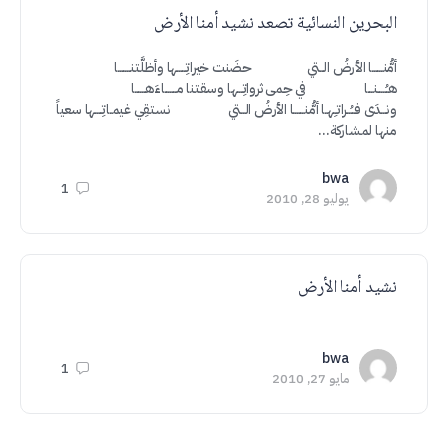
البحرين النسائية تصعد نشيد أمنا الأرض
أمُّنــــــا الأرضُ الــتي حضَنت خيراتِـــــها وأظلَّتنـــــــا
هـُـــــنـــا في حِمى ثرواتِـــها وسقتنا مـــــــاءَهــــــا
ونـــدَى فــُــراتـِـهـا أمُّنــــــا الأرضُ الــتي نستقِي غيمـاتِــــها سعياً
منها لمشاركة…
bwa
1
يوليو 28, 2010
نشيد أمنا الأرض
bwa
1
مايو 27, 2010