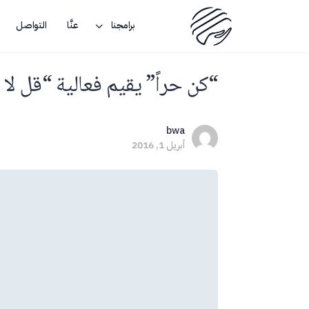
برامجنا
عنَّا
التواصل
“كن حراً” يقيم فعالية “قل لا …
bwa
أبريل 1, 2016