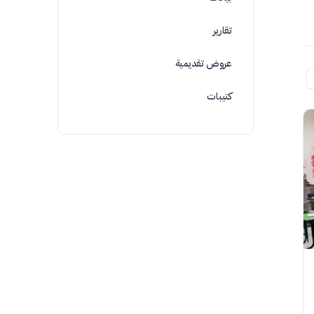
تقارير
عروض تقديمية
كتيبات
هيئة تنظيم الاتصالات وبرنامج ” كن حرًا” يطلقان ”
قل لا … للتنمر الإلكتروني “