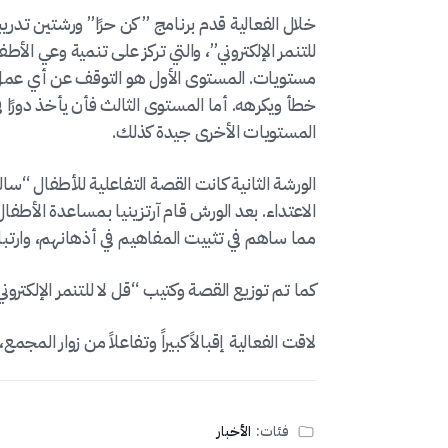
خلال الفعالية قدم برنامج ” كن حرًا” ورشتين تدر
للتنمر الإلكتروني”، والتي تركز على تنمية وعي الأط
مستويات. المستوى الأول هو التوقف عن أي عمل ب
خطأ ويكرهه. أما المستوى الثالث فأن يأخذ دورًا 
المستويات الأخرى جيدة كذلك.
الورشة الثانية كانت القصة التفاعلية للأطفال “س
الاعتداء. بعد الورش قام آرتزينيا بمساعدة الأطف
مما ساهم في تثبيت المفاهيم في أذهانهم، وارتبا
كما تم توزيع القصة وكتيب “قل لا للتنمر الإلكترون
لاقت الفعالية إقبالاً كبيراً وتفاعلاً من زوار المجمع، ووصل عد
فئات:
الأخبار