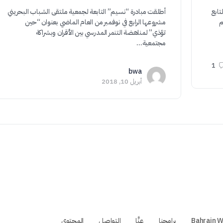
تابع
أطلقت مبادرة “نسيم” التابعة لجمعية ملتقى الشباب البحريني
م
مشروعها الرابع في نوفمبر من العام الماضي بعنوان “حين
تؤذي” لمناهضة التنمر المدرسي بين الأقران وبشراكة
مجتمعية…
1
bwa
أبريل 10, 2018
برامجنا
عنَّا
التواصل
المحتوى