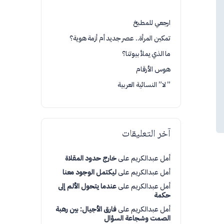
ارجعي للمطبخ
تمكين المرأة.. عصر جديد أم أزمة هوية؟
ما الذي يملأ بيوتنا؟
هوس الأرقام
” لا” النسائية العربية
آخر التعليقات
أمل عبدالكريم
على
خارج حدود المقلاة
أمل عبدالكريم
على
ليكتمل الوجود معنا
أمل عبدالكريم
على
عندما يتحول الألم إلى
حكمة
أمل عبدالكريم
على
فارق الأجيال: بين رهبة
الصمت وشجاعة السؤال