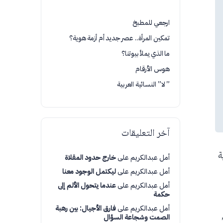
ارجعي للمطبخ
تمكين المرأة.. عصر جديد أم أزمة هوية؟
ما الذي يملأ بيوتنا؟
هوس الأرقام
” لا” النسائية العربية
آخر التعليقات
ة
أمل عبدالكريم
على
خارج حدود المقلاة
أمل عبدالكريم
على
ليكتمل الوجود معنا
أمل عبدالكريم
على
عندما يتحول الألم إلى
حكمة
أمل عبدالكريم
على
فارق الأجيال: بين رهبة
الصمت وشجاعة السؤال