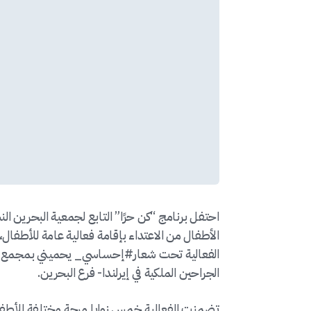
احتفل برنامج “كن حرًا” التابع لجمعية البحرين النس
الأطفال من الاعتداء بإقامة فعالية عامة للأطفا
الفعالية تحت شعار#إحساسي_ يحميني بمجمع البحر
الجراحين الملكية في إيرلندا- فرع البحرين.
تضمنت الفعالية خمس زوايا مرحة مختلفة للأطفال