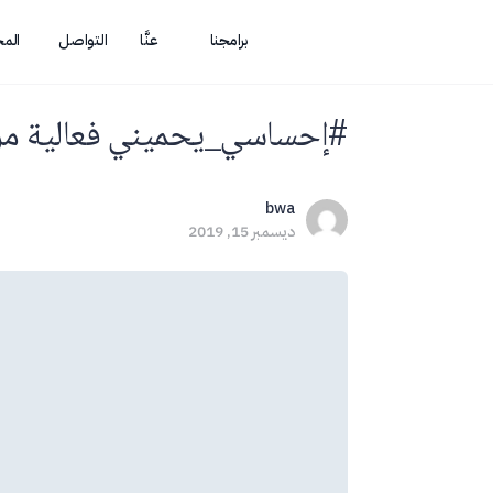
برامجنا
عنَّا
التواصل
الم
#إحساسي_يحميني فعالية مرحة
bwa
ديسمبر 15, 2019